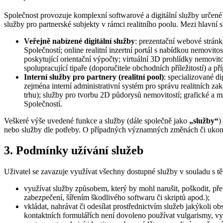
Společnost provozuje komplexní softwarové a digitální služby určené pro
služby pro partnerské subjekty v rámci realitního poolu. Mezi hlavní 
Veřejně nabízené digitální služby
: prezentační webové stránk
Společností; online realitní inzertní portál s nabídkou nemovit
poskytující orientační výpočty; virtuální 3D prohlídky nemovitos
spolupracující tipaře (doporučitele obchodních příležitostí) a 
Interní služby pro partnery (realitní pool)
: specializované d
zejména interní administrativní systém pro správu realitních zak
trhu); služby pro tvorbu 2D půdorysů nemovitostí; grafické a ma
Společností.
Veškeré výše uvedené funkce a služby (dále společně jako
„služby“
)
nebo služby dle potřeby. O případných významných změnách či ukon
3. Podmínky užívání služeb
Uživatel se zavazuje využívat všechny dostupné služby v souladu s 
využívat služby způsobem, který by mohl narušit, poškodit, p
zabezpečení, šířením škodlivého softwaru či skriptů apod.);
vkládat, nahrávat či odesílat prostřednictvím služeb jakýkoli o
kontaktních formulářích není dovoleno používat vulgarismy, vyh