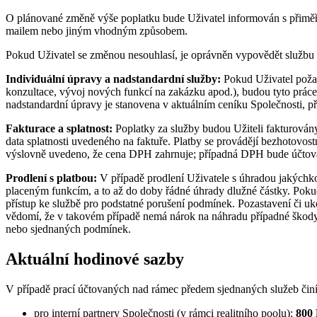
O plánované změně výše poplatku bude Uživatel informován s přimě
mailem nebo jiným vhodným způsobem.
Pokud Uživatel se změnou nesouhlasí, je oprávněn vypovědět službu k
Individuální úpravy a nadstandardní služby:
Pokud Uživatel požad
konzultace, vývoj nových funkcí na zakázku apod.), budou tyto prác
nadstandardní úpravy je stanovena v aktuálním ceníku Společnosti, 
Fakturace a splatnost:
Poplatky za služby budou Užiteli fakturovány 
data splatnosti uvedeného na faktuře. Platby se provádějí bezhotovo
výslovně uvedeno, že cena DPH zahrnuje; případná DPH bude účtová
Prodlení s platbou:
V případě prodlení Uživatele s úhradou jakýchkol
placeným funkcím, a to až do doby řádné úhrady dlužné částky. Pokud 
přístup ke službě pro podstatné porušení podmínek. Pozastavení či uk
vědomí, že v takovém případě nemá nárok na náhradu případné škody či
nebo sjednaných podmínek.
Aktuální hodinové sazby
V případě prací účtovaných nad rámec předem sjednaných služeb činí 
pro interní partnery Společnosti (v rámci realitního poolu):
800