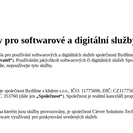
 pro softwarové a digitální služ
dla pro používání softwarových a digitálních služeb společnosti Bydlím
vatel“
). Používáním jakýchkoli softwarových či digitálních služeb Spo
e, nepoužívejte tyto služby.
 je společnost Bydlíme s klidem s.r.o., IČO: 11775696, DIČ: CZ117756
C 353760 (dále jen
„Společnost“
). Společnost je realitní kanceláří p
a kterém jsou služby provozovány, je společnost Clever Solutions Techn
oftware využívaný pro poskytování uvedených služeb.