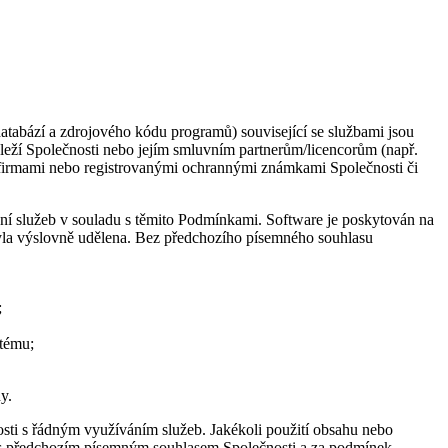
 databází a zdrojového kódu programů) související se službami jsou
leží Společnosti nebo jejím smluvním partnerům/licencorům (např.
i firmami nebo registrovanými ochrannými známkami Společnosti či
ní služeb v souladu s těmito Podmínkami. Software je poskytován na
ebyla výslovně udělena. Bez předchozího písemného souhlasu
;
stému;
y.
losti s řádným využíváním služeb. Jakékoli použití obsahu nebo
ouze s předchozím písemným souhlasem Společnosti a za podmínek