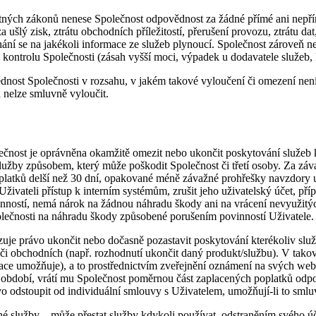
ných zákonů nenese Společnost odpovědnost za žádné přímé ani nepřím
ušlý zisk, ztrátu obchodních příležitostí, přerušení provozu, ztrátu da
ání se na jakékoli informace ze služeb plynoucí. Společnost zároveň 
ontrolu Společnosti (zásah vyšší moci, výpadek u dodavatele služeb, 
ost Společnosti v rozsahu, v jakém takové vyloučení či omezení není 
á nelze smluvně vyloučit.
ečnost je oprávněna okamžitě omezit nebo ukončit poskytování služeb k
užby způsobem, který může poškodit Společnost či třetí osoby. Za záv
oplatků delší než 30 dní, opakované méně závažné prohřešky navzdory u
ivateli přístup k interním systémům, zrušit jeho uživatelský účet, př
nností, nemá nárok na žádnou náhradu škody ani na vrácení nevyužitých
lečnosti na náhradu škody způsobené porušením povinností Uživatele.
azuje právo ukončit nebo dočasně pozastavit poskytování kterékoliv sl
 či obchodních (např. rozhodnutí ukončit daný produkt/službu). V tako
ace umožňuje), a to prostřednictvím zveřejnění oznámení na svých w
é období, vrátí mu Společnost poměrnou část zaplacených poplatků odp
ávo odstoupit od individuální smlouvy s Uživatelem, umožňují-li to sm
ejné služby – může přestat služby kdykoli používat, odstraněním svého