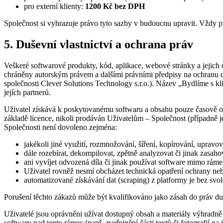
pro externí klienty:
1200 Kč bez DPH
Společnost si vyhrazuje právo tyto sazby v budoucnu upravit. Vždy pl
5. Duševní vlastnictví a ochrana práv
Veškeré softwarové produkty, kód, aplikace, webové stránky a jejich o
chráněny autorským právem a dalšími právními předpisy na ochranu du
společnosti Clever Solutions Technology s.r.o.). Název „Bydlíme s k
jejích partnerů.
Uživatel získává k poskytovanému softwaru a obsahu pouze časově om
základě licence, nikoli prodáván Uživatelům – Společnost (případně j
Společnosti není dovoleno zejména:
jakékoli jiné využití, rozmnožování, šíření, kopírování, upravo
dále rozebírat, dekompilovat, zpětně analyzovat či jinak zasa
ani vyvíjet odvozená díla či jinak používat software mimo ráme
Uživatel rovněž nesmí obcházet technická opatření ochrany ne
automatizované získávání dat (scraping) z platformy je bez svo
Porušení těchto zákazů může být kvalifikováno jako zásah do práv duš
Uživatelé jsou oprávněni užívat dostupný obsah a materiály výhradně 
softwaru nad tento rámec (např. zveřejnění části textů či fotografií