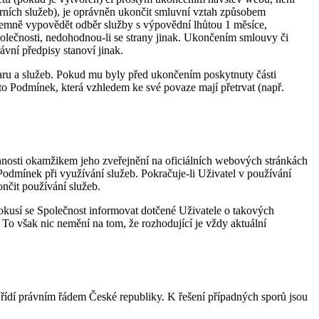
erních služeb), je oprávněn ukončit smluvní vztah způsobem
emně vypovědět odběr služby s výpovědní lhůtou 1 měsíce,
polečnosti, nedohodnou-li se strany jinak. Ukončením smlouvy či
ávní předpisy stanoví jinak.
aru a služeb. Pokud mu byly před ukončením poskytnuty části
chto Podmínek, která vzhledem ke své povaze mají přetrvat (např.
innosti okamžikem jeho zveřejnění na oficiálních webových stránkách
Podmínek při využívání služeb. Pokračuje-li Uživatel v používání
nčit používání služeb.
okusí se Společnost informovat dotčené Uživatele o takových
o však nic nemění na tom, že rozhodující je vždy aktuální
 řídí právním řádem České republiky. K řešení případných sporů jsou