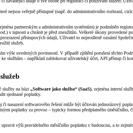
či zavádějící údaje o své osobě při registraci či používání služeb; Uži
teré nejsou veřejně přístupné (např. do administrativního rozhraní, cizí
ejména partnerským a administrativním systémům) je podmíněn registrací
od.) v tajnosti a chránit je před zneužitím. Veškeré úkony provedené p
o prozrazení přístupových údajů, Uživatel to neprodleně oznámí Společ
užití služeb.
m výše uvedených povinností. V případě zjištění porušení těchto Pod
 ke službám – například zablokovat uživatelský účet, API přístup či kon
 služeb
é služby na bázi
„Software jako služba“ (SaaS)
, zejména interní služ
it sjednané poplatky.
 či nasazení softwarového řešení může být účtován jednorázový poplate
nými poplatky za provoz – typicky formou předplatného (měsíčního, čtv
 upravit výši pravidelného měsíčního poplatku v budoucnu, a to zejmén