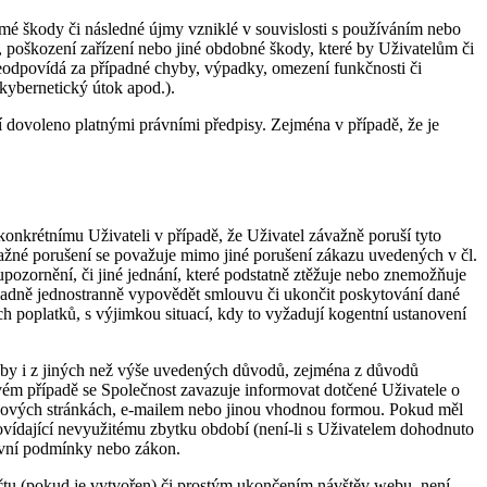
é škody či následné újmy vzniklé v souvislosti s používáním nebo
t, poškození zařízení nebo jiné obdobné škody, které by Uživatelům či
neodpovídá za případné chyby, výpadky, omezení funkčnosti či
kybernetický útok apod.).
dovoleno platnými právními předpisy. Zejména v případě, že je
onkrétnímu Uživateli v případě, že Uživatel závažně poruší tyto
ažné porušení se považuje mimo jiné porušení zákazu uvedených v čl.
pozornění, či jiné jednání, které podstatně ztěžuje nebo znemožňuje
ípadně jednostranně vypovědět smlouvu či ukončit poskytování dané
 poplatků, s výjimkou situací, kdy to vyžadují kogentní ustanovení
užby i z jiných než výše uvedených důvodů, zejména z důvodů
vém případě se Společnost zavazuje informovat dotčené Uživatele o
ebových stránkách, e-mailem nebo jinou vhodnou formou. Pokud měl
ovídající nevyužitému zbytku období (není-li s Uživatelem dohodnuto
luvní podmínky nebo zákon.
 účtu (pokud je vytvořen) či prostým ukončením návštěv webu, není