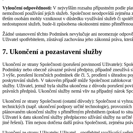
Vyloučení odpovědnosti:
V nejvyšším rozsahu přípustném podle plat
nemožností používání jejích služeb. Společnost neodpovídá zejména za 
třetím osobám mohly vzniknout v důsledku využívání služeb či spoléh
nedostupnost služeb, bude-li způsobena okolnostmi mimo přiměřenou k
Žádné ustanovení těchto Podmínek nevylučuje ani neomezuje odpovědn
Uživatel spotřebitelem, zůstávají zachována jeho zákonná práva, kter
7. Ukončení a pozastavení služby
Ukončení ze strany Společnosti (porušení povinností Uživatele): Spol
Podmínky nebo obecně závazné právní předpisy, případně zneužívá sl
3 výše, porušení licenčních podmínek dle čl. 5, prodlení s úhradou p
poskytování služeb. V takovém případě může Společnost zablokovat Už
služby. Uživatel, jemuž byla služba ukončena z důvodu porušení povi
právních předpisů. Ukončení služby nemá vliv na případný nárok Spo
Ukončení ze strany Společnosti (ostatní důvody): Společnost si vyhr
technických (např. ukončení podpory určité technologie), provozních
plánovaném ukončení služby s přiměřeným předstihem (pokud to situ
Uživatel k datu ukončení služby předplaceno užívání služby na určit
jiné řešení). Tím nejsou dotčena další práva Společnosti, zejména pr
Ukončení ze strany Uživatele: Uživatel – spotřebitel využívající veř