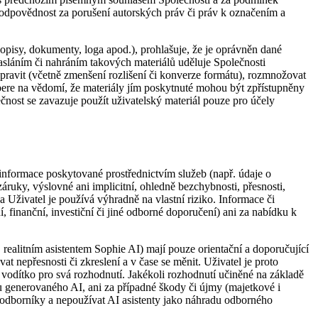
odpovědnost za porušení autorských práv či práv k označením a
popisy, dokumenty, loga apod.), prohlašuje, že je oprávněn dané
 zasláním či nahráním takových materiálů uděluje Společnosti
upravit (včetně zmenšení rozlišení či konverze formátu), rozmnožovat
l bere na vědomí, že materiály jím poskytnuté mohou být zpřístupněny
ost se zavazuje použít uživatelský materiál pouze pro účely
 informace poskytované prostřednictvím služeb (např. údaje o
áruky, výslovné ani implicitní, ohledně bezchybnosti, přesnosti,
a Uživatel je používá výhradně na vlastní riziko. Informace či
, finanční, investiční či jiné odborné doporučení) ani za nabídku k
realitním asistentem Sophie AI) mají pouze orientační a doporučující
 nepřesnosti či zkreslení a v čase se měnit. Uživatel je proto
é vodítko pro svá rozhodnutí. Jakékoli rozhodnutí učiněné na základě
 generovaného AI, ani za případné škody či újmy (majetkové i
é odborníky a nepoužívat AI asistenty jako náhradu odborného