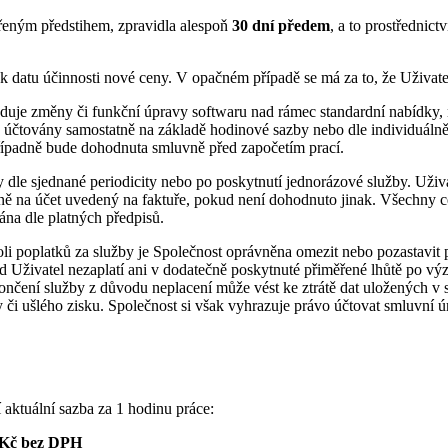
řeným předstihem, zpravidla alespoň
30 dní předem
, a to prostřednic
 datu účinnosti nové ceny. V opačném případě se má za to, že Uživate
uje změny či funkční úpravy softwaru nad rámec standardní nabídky, n
e účtovány samostatně na základě hodinové sazby nebo dle individuáln
případně bude dohodnuta smluvně před započetím prací.
dle sjednané periodicity nebo po poskytnutí jednorázové služby. Uživat
stně na účet uvedený na faktuře, pokud není dohodnuto jinak. Všechny 
na dle platných předpisů.
i poplatků za služby je Společnost oprávněna omezit nebo pozastavit p
Uživatel nezaplatí ani v dodatečně poskytnuté přiměřené lhůtě po výzv
ončení služby z důvodu neplacení může vést ke ztrátě dat uložených v 
 ušlého zisku. Společnost si však vyhrazuje právo účtovat smluvní úro
aktuální sazba za 1 hodinu práce:
 Kč bez DPH