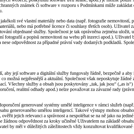
ochranných známek či software v rozporu s Podmínkami může zakládat 
u.
akékoli své vlastní materiály nebo data (např. fotografie nemovitostí, 
materiálů, nebo má potřebné licence či souhlasy třetích osob). Uživatel
ytování objednané služby. Společnost je tak oprávněna zejména uložit, 
ení fotografií a popisů nemovitosti na webu při inzerci apod.). Uživate
a nese odpovědnost za případné právní vady dodaných podkladů. Společn
, aby její software a digitální služby fungovaly řádně, bezpečně a aby
y co možná nejpřesnější a aktuální. Společnost však neposkytuje žádné z
ací. Všechny služby a obsah jsou poskytovány „tak, jak jsou“ („as is“) 
oručení, realitní odhady apod.) nelze považovat za závazné rady (právní
oporučení generované systémy umělé inteligence v rámci služeb (např. 
obsahu generovaného umělou inteligencí. Takové výstupy mohou obsahovat
 ověřit jejich relevanci a správnost a nespoléhat se na ně jako na jedin
ese žádnou odpovědnost za kroky učiněné Uživatelem na základě obsahu
vatel by měl v důležitých záležitostech vždy konzultovat kvalifikovan