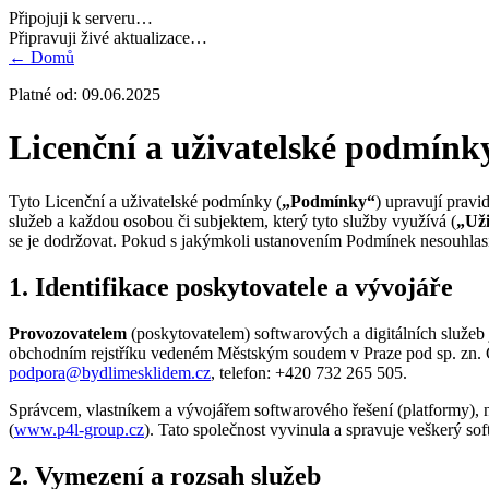
Připojuji k serveru…
Připravuji živé aktualizace…
←
Domů
Platné od: 09.06.2025
Licenční a uživatelské podmínky
Tyto Licenční a uživatelské podmínky (
„Podmínky“
) upravují pravi
služeb a každou osobou či subjektem, který tyto služby využívá (
„Uži
se je dodržovat. Pokud s jakýmkoli ustanovením Podmínek nesouhlasít
1. Identifikace poskytovatele a vývojáře
Provozovatelem
(poskytovatelem) softwarových a digitálních služeb
obchodním rejstříku vedeném Městským soudem v Praze pod sp. zn. 
podpora@bydlimesklidem.cz
, telefon: +420 732 265 505.
Správcem, vlastníkem a vývojářem softwarového řešení (platformy), n
(
www.p4l-group.cz
). Tato společnost vyvinula a spravuje veškerý s
2. Vymezení a rozsah služeb