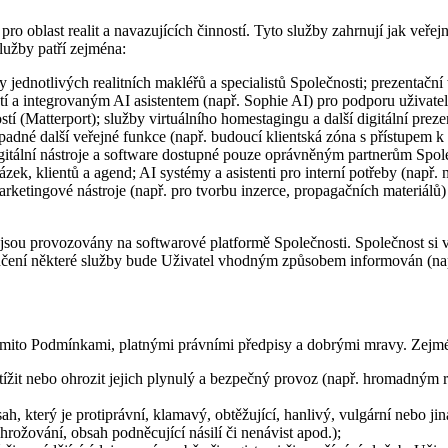
 oblast realit a navazujících činností. Tyto služby zahrnují jak veřejně
služby patří zejména:
y jednotlivých realitních makléřů a specialistů Společnosti; prezentač
ostí a integrovaným AI asistentem (např. Sophie AI) pro podporu uživatel
tí (Matterport); služby virtuálního homestagingu a další digitální prezen
případné další veřejné funkce (např. budoucí klientská zóna s přístupe
igitální nástroje a software dostupné pouze oprávněným partnerům Spo
ázek, klientů a agend; AI systémy a asistenti pro interní potřeby (např.
rketingové nástroje (např. pro tvorbu inzerce, propagačních materiálů)
 jsou provozovány na softwarové platformě Společnosti. Společnost si vy
čení některé služby bude Uživatel vhodným způsobem informován (na
těmito Podmínkami, platnými právními předpisy a dobrými mravy. Zejm
řetížit nebo ohrozit jejich plynulý a bezpečný provoz (např. hromadn
bsah, který je protiprávní, klamavý, obtěžující, hanlivý, vulgární nebo 
rožování, obsah podněcující násilí či nenávist apod.);