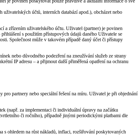
vatel je povinen poskytovat pouze pravdivé a aktuální informace o své
ch uživatelských účtů, interních databází apod.), obcházet nebo
 a zřízením uživatelského účtu. Uživatel (partner) je povinen
o přihlášení s použitím přístupových údajů daného Uživatele se
nosti. Společnost může v takovém případě daný účet či přístupy
mínek nebo důvodného podezření na zneužívání služeb ze strany
krétní IP adresu – a přijmout další přiměřená opatření na ochranu
by pro partnery nebo speciální řešení na míru. Uživatel je při objednání
k (např. za implementaci či individuální úpravy na začátku
rtletního či ročního), případně jinými periodickými platbami dle
a s ohledem na růst nákladů, inflaci, rozšiřování poskytovaných