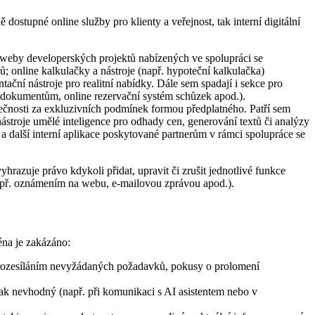
 dostupné online služby pro klienty a veřejnost, tak interní digitální
ní weby developerských projektů nabízených ve spolupráci se
ů; online kalkulačky a nástroje (např. hypoteční kalkulačka)
tační nástroje pro realitní nabídky. Dále sem spadají i sekce pro
m k dokumentům, online rezervační systém schůzek apod.).
lečnosti za exkluzivních podmínek formou předplatného. Patří sem
 nástroje umělé inteligence pro odhady cen, generování textů či analýzy
 a další interní aplikace poskytované partnerům v rámci spolupráce se
hrazuje právo kdykoli přidat, upravit či zrušit jednotlivé funkce
př. oznámením na webu, e-mailovou zprávou apod.).
éna je zakázáno:
ým rozesíláním nevyžádaných požadavků, pokusy o prolomení
jinak nevhodný (např. při komunikaci s AI asistentem nebo v