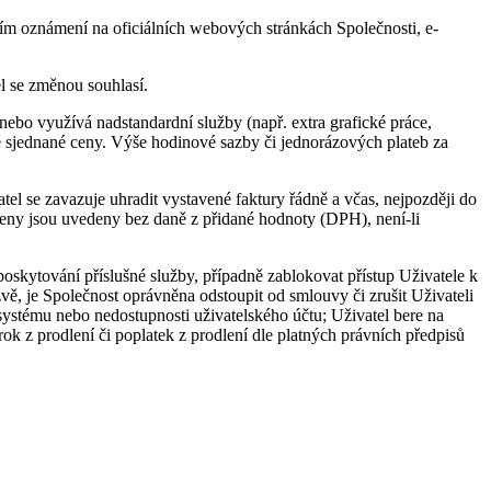
tvím oznámení na oficiálních webových stránkách Společnosti, e-
l se změnou souhlasí.
ebo využívá nadstandardní služby (např. extra grafické práce,
ě sjednané ceny. Výše hodinové sazby či jednorázových plateb za
el se zavazuje uhradit vystavené faktury řádně a včas, nejpozději do
ceny jsou uvedeny bez daně z přidané hodnoty (DPH), není-li
oskytování příslušné služby, případně zablokovat přístup Uživatele k
ě, je Společnost oprávněna odstoupit od smlouvy či zrušit Uživateli
systému nebo nedostupnosti uživatelského účtu; Uživatel bere na
k z prodlení či poplatek z prodlení dle platných právních předpisů