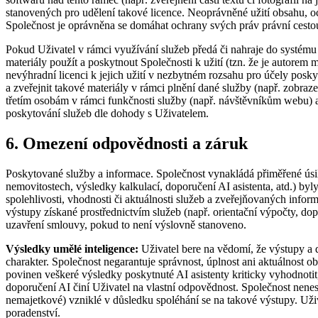
stanovených pro udělení takové licence. Neoprávněné užití obsahu, 
Společnost je oprávněna se domáhat ochrany svých práv právní cesto
Pokud Uživatel v rámci využívání služeb předá či nahraje do systému j
materiály použít a poskytnout Společnosti k užití (tzn. že je autorem 
nevýhradní licenci k jejich užití v nezbytném rozsahu pro účely posk
a zveřejnit takové materiály v rámci plnění dané služby (např. zobraz
třetím osobám v rámci funkčnosti služby (např. návštěvníkům webu) 
poskytování služeb dle dohody s Uživatelem.
6. Omezení odpovědnosti a záruk
Poskytované služby a informace. Společnost vynakládá přiměřené úsilí
nemovitostech, výsledky kalkulací, doporučení AI asistenta, atd.) byl
spolehlivosti, vhodnosti či aktuálnosti služeb a zveřejňovaných inform
výstupy získané prostřednictvím služeb (např. orientační výpočty, dop
uzavření smlouvy, pokud to není výslovně stanoveno.
Výsledky umělé inteligence:
Uživatel bere na vědomí, že výstupy a d
charakter. Společnost negarantuje správnost, úplnost ani aktuálnost 
povinen veškeré výsledky poskytnuté AI asistenty kriticky vyhodnotit,
doporučení AI činí Uživatel na vlastní odpovědnost. Společnost nen
nemajetkové) vzniklé v důsledku spoléhání se na takové výstupy. Uži
poradenství.