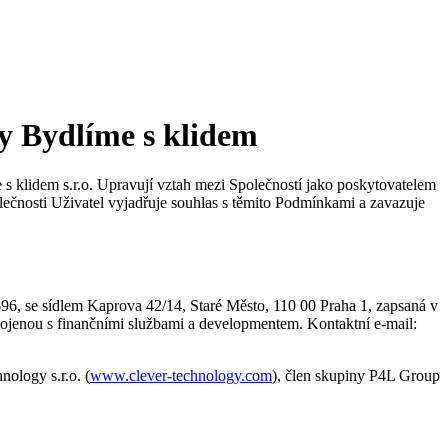
by Bydlíme s klidem
e s klidem s.r.o. Upravují vztah mezi Společností jako poskytovatelem
lečnosti Uživatel vyjadřuje souhlas s těmito Podmínkami a zavazuje
96, se sídlem Kaprova 42/14, Staré Město, 110 00 Praha 1, zapsaná v
ropojenou s finančními službami a developmentem. Kontaktní e-mail:
ology s.r.o. (
www.clever-technology.com
), člen skupiny P4L Group