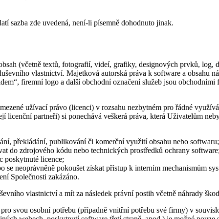
atí sazba zde uvedená, není-li písemně dohodnuto jinak.
bsah (včetně textů, fotografií, videí, grafiky, designových prvků, log,
ševního vlastnictví. Majetková autorská práva k software a obsahu ná
lidem“, firemní logo a další obchodní označení služeb jsou obchodním
ezené užívací právo (licenci) v rozsahu nezbytném pro řádné využívá
ejí licenční partneři) si ponechává veškerá práva, která Uživatelům n
vání, překládání, publikování či komerční využití obsahu nebo softwaru;
hovat do zdrojového kódu nebo technických prostředků ochrany software
c poskytnuté licence;
bo se neoprávněně pokoušet získat přístup k interním mechanismům sy
lení Společnosti zakázáno.
evního vlastnictví a mít za následek právní postih včetně náhrady škod
pro svou osobní potřebu (případně vnitřní potřebu své firmy) v souvis
 na jiných webech, poskytnutí software třetí straně, apod.) je možné p