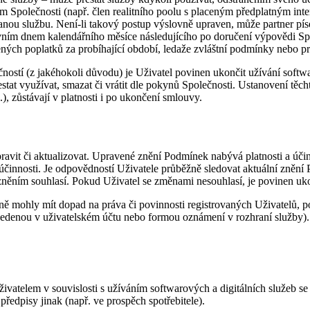
m Společnosti (např. člen realitního poolu s placeným předplatným int
ou službu. Není-li takový postup výslovně upraven, může partner pís
prvním dnem kalendářního měsíce následujícího po doručení výpovědi S
ených poplatků za probíhající období, ledaže zvláštní podmínky nebo pr
ostí (z jakéhokoli důvodu) je Uživatel povinen ukončit užívání softw
přestat využívat, smazat či vrátit dle pokynů Společnosti. Ustanovení tě
), zůstávají v platnosti i po ukončení smlouvy.
ravit či aktualizovat. Upravené znění Podmínek nabývá platnosti a úč
činnosti. Je odpovědností Uživatele průběžně sledovat aktuální znění 
něním souhlasí. Pokud Uživatel se změnami nesouhlasí, je povinen uko
ě mohly mít dopad na práva či povinnosti registrovaných Uživatelů, p
enou v uživatelském účtu nebo formou oznámení v rozhraní služby). T
vatelem v souvislosti s užíváním softwarových a digitálních služeb se
předpisy jinak (např. ve prospěch spotřebitele).