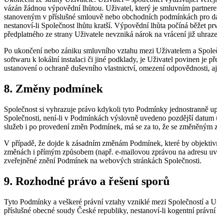
vázán žádnou výpovědní lhůtou. Uživatel, který je smluvním partnere
stanoveným v příslušné smlouvě nebo obchodních podmínkách pro dan
nestanoví-li Společnost lhůtu kratší. Výpovědní lhůta počíná běžet 
předplatného ze strany Uživatele nevzniká nárok na vrácení již uhraz
Po ukončení nebo zániku smluvního vztahu mezi Uživatelem a Společn
softwaru k lokální instalaci či jiné podklady, je Uživatel povinen je 
ustanovení o ochraně duševního vlastnictví, omezení odpovědnosti, aj.
8. Změny podmínek
Společnost si vyhrazuje právo kdykoli tyto Podmínky jednostranně up
Společnosti, není-li v Podmínkách výslovně uvedeno pozdější datum ú
služeb i po provedení změn Podmínek, má se za to, že se změněným z
V případě, že dojde k zásadním změnám Podmínek, které by objektivn
změnách i přímým způsobem (např. e-mailovou zprávou na adresu uved
zveřejněné znění Podmínek na webových stránkách Společnosti.
9. Rozhodné právo a řešení sporů
Tyto Podmínky a veškeré právní vztahy vzniklé mezi Společností a Uži
příslušné obecné soudy České republiky, nestanoví-li kogentní právní 